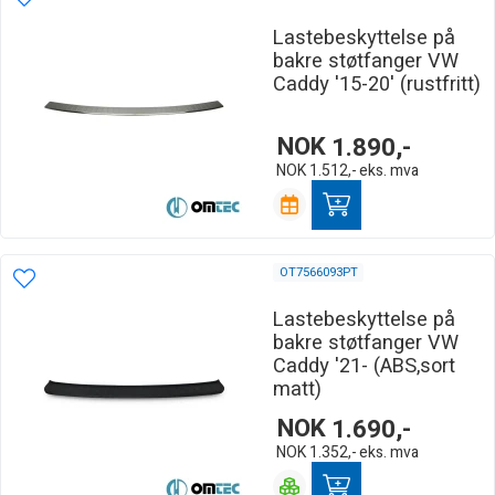
Lastebeskyttelse på
bakre støtfanger VW
Caddy '15-20' (rustfritt)
NOK
1.890,-
NOK
1.512,-
eks. mva
OT7566093PT
Lastebeskyttelse på
bakre støtfanger VW
Caddy '21- (ABS,sort
matt)
NOK
1.690,-
NOK
1.352,-
eks. mva