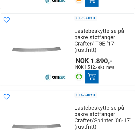
OT7556093T
Lastebeskyttelse på
bakre støtfanger
Crafter/ TGE '17-
(rustfritt)
NOK
1.890,-
NOK
1.512,-
eks. mva
OT4724093T
Lastebeskyttelse på
bakre støtfanger
Crafter/Sprinter '06-17'
(rustfritt)