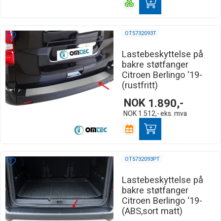
OT5732093T
Lastebeskyttelse på
bakre støtfanger
Citroen Berlingo '19-
(rustfritt)
NOK
1.890,-
NOK
1.512,-
eks. mva
OT5732093PT
Lastebeskyttelse på
bakre støtfanger
Citroen Berlingo '19-
(ABS,sort matt)