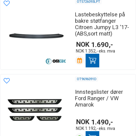
OT5726093LPT
Lastebeskyttelse på
bakre støtfanger
Citroen Jumpy L3 '17-
(ABS,sort matt)
NOK
1.690,-
NOK
1.352,-
eks. mva
OT9696091D
Innstegslister dører
Ford Ranger / VW
Amarok
NOK
1.490,-
NOK
1.192,-
eks. mva