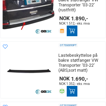
bakre støtfanger VW
Transporter '03-22'
(rustfritt)
NOK
1.890,-
NOK
1.512,-
eks. mva
OT7550093PT
Lastebeskyttelse på
bakre støtfanger VW
Transporter '03-22'
(ABS,sort matt)
NOK
1.690,-
NOK
1.352,-
eks. mva
OT7522095PT