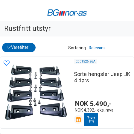
Rustfritt utstyr
Varefilter
Sortering:
Relevans
EBE1526.26A
Sorte hengsler Jeep JK
4 dørs
NOK
5.490,-
NOK
4.392,-
eks. mva