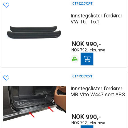
OT7522092PT
Innstegslister fordører
VW T6 - T6.1
NOK
990,-
NOK
792,-
eks. mva
OT4733092PT
Innstegslister fordører
MB Vito W447 sort ABS
NOK
990,-
NOK
792,-
eks. mva