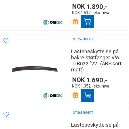
NOK
1.890,-
NOK
1.512,-
eks. mva
OT7573093PT
Lastebeskyttelse på
bakre støtfanger VW
ID.Buzz '22- (ABS,sort
matt)
NOK
1.690,-
NOK
1.352,-
eks. mva
OT2659093PT
Lastebeskyttelse på