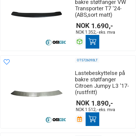
bakre støtfanger VW
Transporter T7 '24-
(ABS,sort matt)
NOK
1.690,-
NOK
1.352,-
eks. mva
OT5726093LT
Lastebeskyttelse på
bakre støtfanger
Citroen Jumpy L3 '17-
(rustfritt)
NOK
1.890,-
NOK
1.512,-
eks. mva