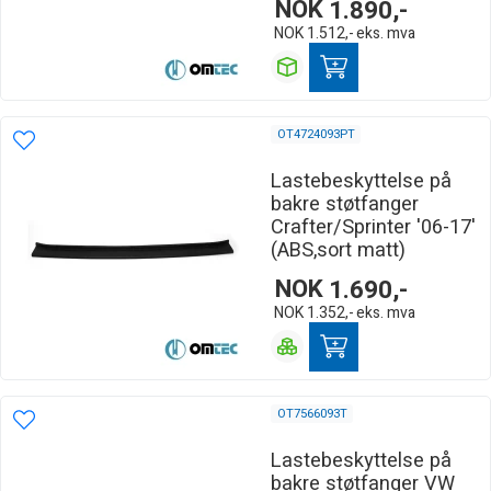
NOK
1.890,-
NOK
1.512,-
eks. mva
OT4724093PT
Lastebeskyttelse på
bakre støtfanger
Crafter/Sprinter '06-17'
(ABS,sort matt)
NOK
1.690,-
NOK
1.352,-
eks. mva
OT7566093T
Lastebeskyttelse på
bakre støtfanger VW