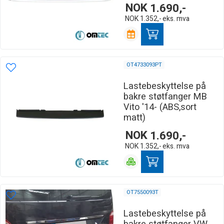
NOK
1.690,-
NOK
1.352,-
eks. mva
OT4733093PT
Lastebeskyttelse på
bakre støtfanger MB
Vito '14- (ABS,sort
matt)
NOK
1.690,-
NOK
1.352,-
eks. mva
OT7550093T
Lastebeskyttelse på