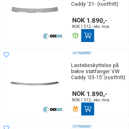
Caddy '21- (rustfritt)
NOK
1.890,-
NOK
1.512,-
eks. mva
OT7520095T
Lastebeskyttelse på
bakre støtfanger VW
Caddy '03-15' (rustfritt)
NOK
1.890,-
NOK
1.512,-
eks. mva
OT7555093T