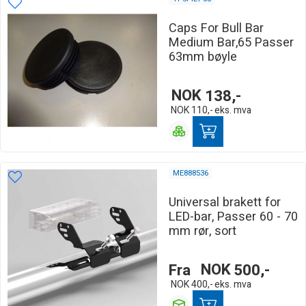
Caps For Bull Bar
Medium Bar,65 Passer
63mm bøyle
NOK
138,-
NOK
110,-
eks. mva
ME888536
Universal brakett for
LED-bar, Passer 60 - 70
mm rør, sort
Fra
NOK
500,-
NOK
400,-
eks. mva