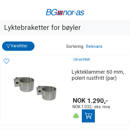
Lyktebraketter for bøyler
Varefilter
Sortering:
Relevans
OB-60-PAIR
Lykteklammer 60 mm,
polert rustfritt (par)
NOK
1.290,-
NOK
1.032,-
eks. mva