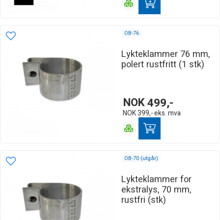
OB-76
Lykteklammer 76 mm,
polert rustfritt (1 stk)
NOK
499,-
NOK
399,-
eks. mva
OB-70 (utgår)
Lykteklammer for
ekstralys, 70 mm,
rustfri (stk)