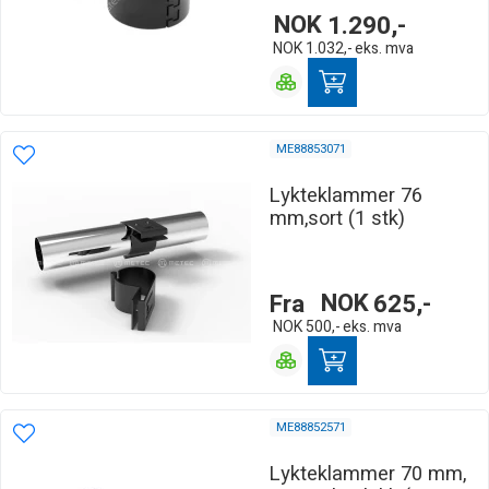
NOK
1.290,-
NOK
1.032,-
eks. mva
ME88853071
Lykteklammer 76
mm,sort (1 stk)
Fra
NOK
625,-
NOK
500,-
eks. mva
ME88852571
Lykteklammer 70 mm,