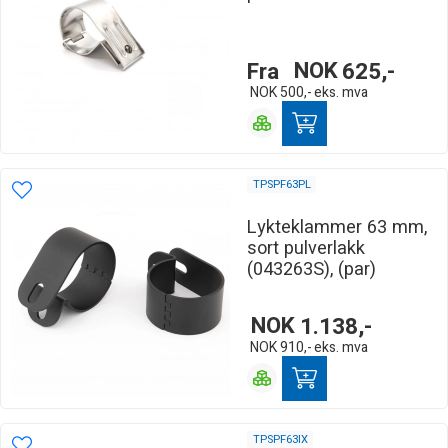
Fra
NOK
625,-
NOK
500,-
eks. mva
TPSPF63PL
Lykteklammer 63 mm,
sort pulverlakk
(043263S), (par)
NOK
1.138,-
NOK
910,-
eks. mva
TPSPF63IX