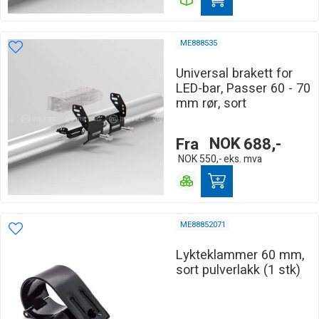
ME888535
Universal brakett for
LED-bar, Passer 60 - 70
mm rør, sort
Fra
NOK
688,-
NOK
550,-
eks. mva
ME88852071
Lykteklammer 60 mm,
sort pulverlakk (1 stk)