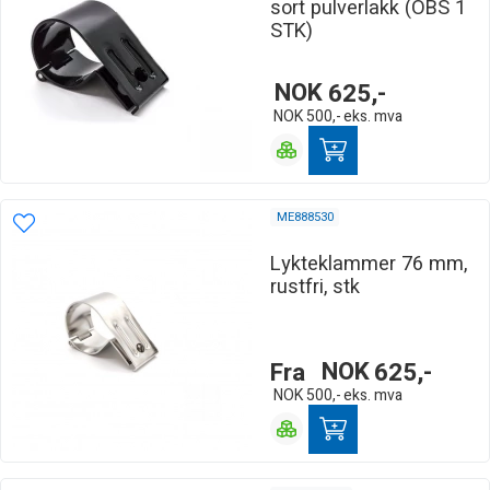
sort pulverlakk (OBS 1
STK)
NOK
625,-
NOK
500,-
eks. mva
ME888530
Lykteklammer 76 mm,
rustfri, stk
Fra
NOK
625,-
NOK
500,-
eks. mva