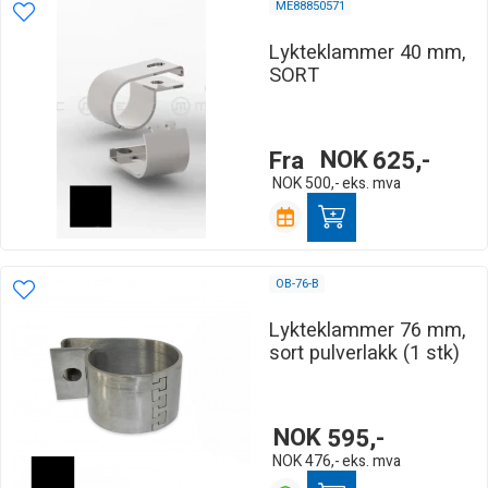
ME88850571
Lykteklammer 40 mm,
SORT
Fra
NOK
625,-
NOK
500,-
eks. mva
OB-76-B
Lykteklammer 76 mm,
sort pulverlakk (1 stk)
NOK
595,-
NOK
476,-
eks. mva