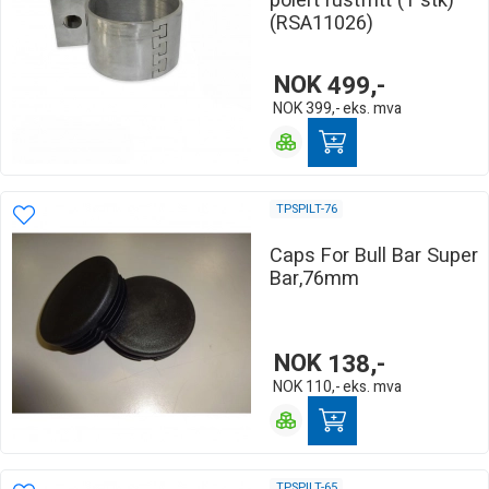
polert rustfritt (1 stk)
(RSA11026)
NOK
499,-
NOK
399,-
eks. mva
TPSPILT-76
Caps For Bull Bar Super
Bar,76mm
NOK
138,-
NOK
110,-
eks. mva
TPSPILT-65