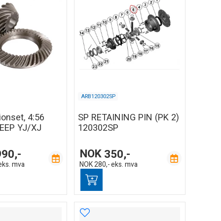
ARB120302SP
ionset, 4:56
SP RETAINING PIN (PK 2)
JEEP YJ/XJ
120302SP
990,-
NOK
350,-
eks. mva
NOK
280,-
eks. mva