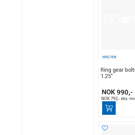
MRG-908
Ring gear bol
1.25"
NOK
990,-
NOK
792,-
eks. m