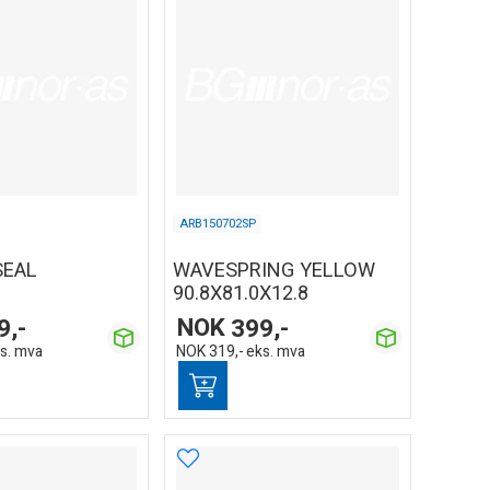
ARB150702SP
SEAL
WAVESPRING YELLOW
90.8X81.0X12.8
9,-
NOK
399,-
s. mva
NOK
319,-
eks. mva