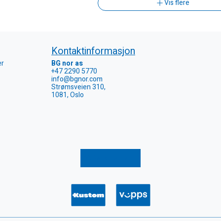
Vis flere
Kontaktinformasjon
er
BG nor as
+47 2290 5770
info@bgnor.com
Strømsveien 310,
1081, Oslo
Registrer retur