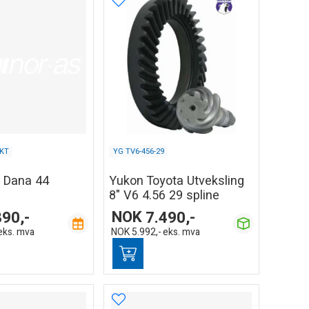
KT
YG TV6-456-29
t Dana 44
Yukon Toyota Utveksling
8" V6 4.56 29 spline
890,-
NOK
7.490,-
eks. mva
NOK
5.992,-
eks. mva