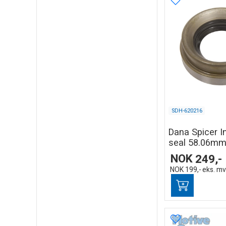
SDH-620216
Dana Spicer I
seal 58.06mm
NOK
249,-
NOK
199,-
eks. m