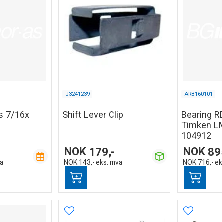
J3241239
ARB160101
ts 7/16x
Shift Lever Clip
Bearing 
Timken L
104912
NOK
179,-
NOK
89
va
NOK
143,-
eks. mva
NOK
716,-
ek