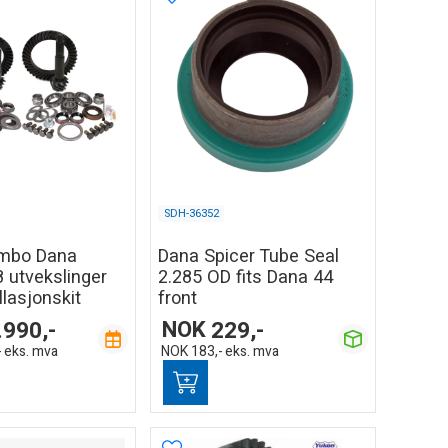
SDH-36352
mbo Dana
Dana Spicer Tube Seal
8 utvekslinger
2.285 OD fits Dana 44
lasjonskit
front
.990,-
NOK
229,-
-
eks. mva
NOK
183,-
eks. mva