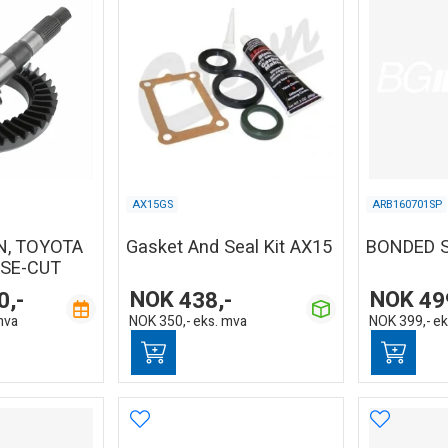
AX15GS
ARB160701SP
N, TOYOTA
Gasket And Seal Kit AX15
BONDED 
RSE-CUT
0,-
NOK
438,-
NOK
49
mva
NOK
350,-
eks. mva
NOK
399,-
ek