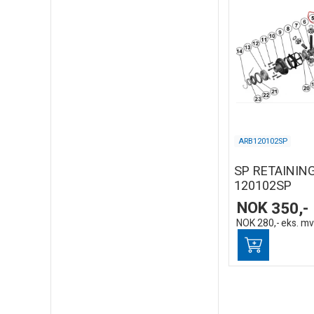
ARB120102SP
SP RETAINING
120102SP
NOK
350,-
NOK
280,-
eks. m