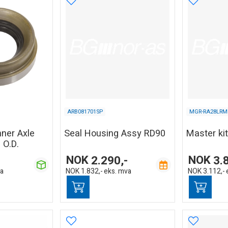
ARB081701SP
MGR-RA28LRM
nner Axle
Seal Housing Assy RD90
Master ki
 O.D.
NOK
2.290,-
NOK
3.
va
NOK
1.832,-
eks. mva
NOK
3.112,-