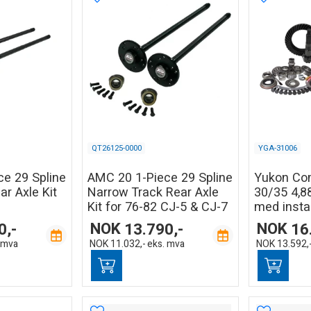
QT26125-0000
YGA-31006
e 29 Spline
AMC 20 1-Piece 29 Spline
Yukon Co
ar Axle Kit
Narrow Track Rear Axle
30/35 4,8
Kit for 76-82 CJ-5 & CJ-7
med instal
0,-
NOK
13.790,-
NOK
16
 mva
NOK
11.032,-
eks. mva
NOK
13.592,