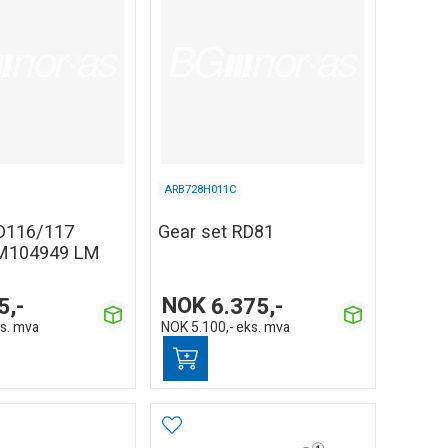
ARB728H011C
RD116/117
Gear set RD81
M104949 LM
5,-
NOK
6.375,-
s. mva
NOK
5.100,-
eks. mva