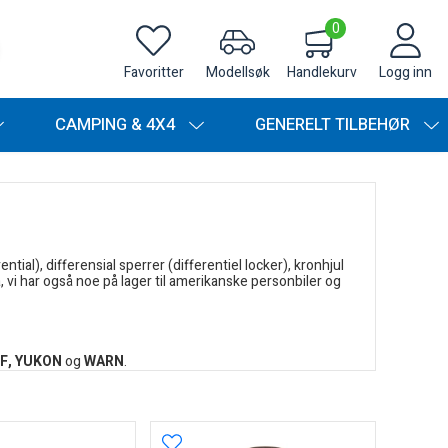
0
Favoritter
Modellsøk
Handlekurv
Logg inn
CAMPING & 4X4
GENERELT TILBEHØR
tial), differensial sperrer (differentiel locker), kronhjul
a, vi har også noe på lager til amerikanske personbiler og
F, YUKON
og
WARN
.