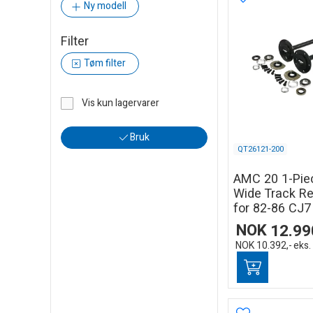
Ny modell
Filter
Tøm filter
Vis kun lagervarer
Bruk
QT26121-200
AMC 20 1-Piec
Wide Track Re
for 82-86 CJ7
NOK
12.99
NOK
10.392,-
eks.