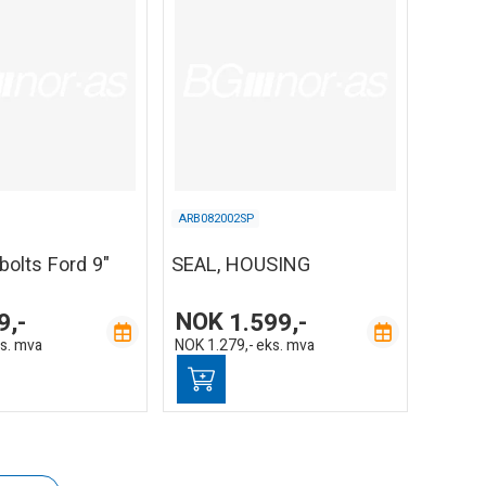
ARB082002SP
bolts Ford 9"
SEAL, HOUSING
9,-
NOK
1.599,-
s. mva
NOK
1.279,-
eks. mva