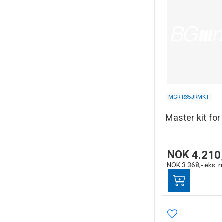
MGR-R35JRMKT
Master kit fo
NOK
4.210
NOK
3.368,-
eks. 