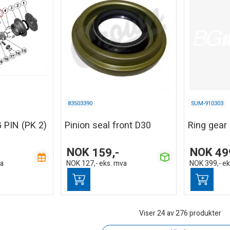
83503390
SUM-910303
 PIN (PK 2)
Pinion seal front D30
Ring gear 
NOK
159,-
NOK
49
va
NOK
127,-
eks. mva
NOK
399,-
ek
Viser
24
av 276 produkter