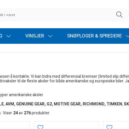
NG
VINSJER
SNØPLOGER & SPREDERE
sen å kontakte. Vi kan bidra med differensial bremser (limited slip differen
drivaksler til de fleste aksler for både amerikanske og europeiske biler. J
 typer amerikanske aksler.
LE
,
AVM, GENUINE GEAR, G2,
MOTIVE GEAR,
RICHMOND,
TIMKEN
,
SK
s
Viser
24
av
276
produkter