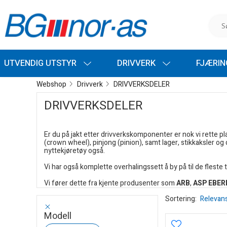
UTVENDIG UTSTYR
DRIVVERK
FJÆRI
Webshop
Drivverk
DRIVVERKSDELER
DRIVVERKSDELER
Er du på jakt etter drivverkskomponenter er nok vi rette plas
(crown wheel), pinjong (pinion), samt lager, stikkaksler og 
nyttekjøretøy også.
Vi har også komplette overhalingssett å by på til de fleste
Vi fører dette fra kjente produsenter som
ARB
,
ASP EBER
Sortering:
Relevan
Modell