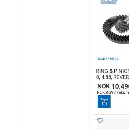
MGR-T488F29
RING & PINIO
8, 4.88, REVE
NOK
10.49
NOK
8.392,-
eks. 