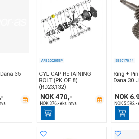
ARB200205SP
EBE0170.14
r Dana 35
CYL CAP RETAINING
Ring + Pin
BOLT (PK OF 8)
Dana 30 
(RD23,132)
,-
NOK
470,-
NOK
6.
mva
NOK
376,-
eks. mva
NOK
5.592,-