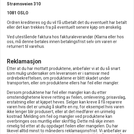
Strømsveien 310
1081 OSLO
Ordren krediteres og du vil få utbetalt det du eventuelt har betalt
eller det kan trekkes fra på eventuelt senere kjøp om ønskelig.
Ved utestående faktura hos fakturaleverandør (Klarna eller hos
oss, må denne betales innen betalingsfrist selv om varen er
returnert til varehus.
Reklamasjon
Etter at du har mottatt produktene, anbefaler vi at du så snart
som mulig undersøker om leveransen er i samsvar med
ordrebekreftelsen, om produktene er blitt skadet under
transporten, eller om produktene ellers har feil eller mangler.
Dersom produktene har feil eller mangler kan du etter
omstendighetene kreve retting av feilen, omlevering, prisavslag,
erstatning eller at kjøpet heves. Selger kan kreve å få reparere
varen hvis det er umulig å skaffe en ny, for eksempel hvis varen
ikke lenger blir produsert, eller at det medfører en urimelig
kostnad. Melding om feil og mangler ved produktene kan
overbringes oss muntlig eller skriftlig. Dette må skje innen
rimelig tid etter at du oppdaget feilen eller mangelen. Du har
likevel alltid minst to måneders reklamasjonsfrist. Vi anbefaler av