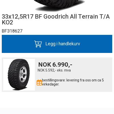
33x12,5R17 BF Goodrich All Terrain T/A
KO2
BF318627
Legg i handlekurv
NOK
6.990,-
NOK
5.592,-
eks. mva
bestillingsvare: levering fra oss om ca 5
virkedager.